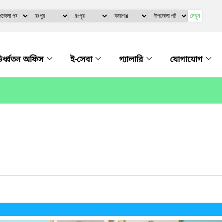
দেখুন
র্ধ্বতন অফিস
ই-সেবা
গ্যালারি
যোগাযোগ